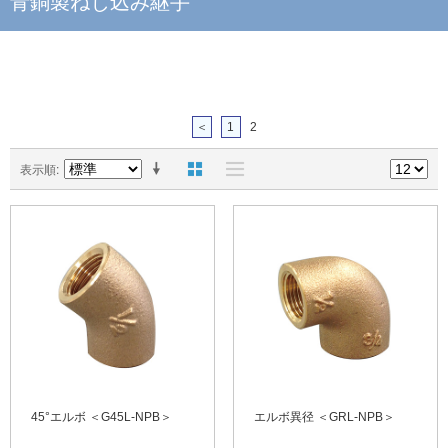
青銅製ねじ込み継手
＜
1
2
表示順
45°エルボ ＜G45L-NPB＞
エルボ異径 ＜GRL-NPB＞