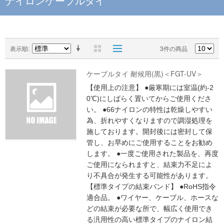
ナイロンケーブルタイ
表示順
3件の商品
ケーブルタイ 耐候用(黒)＜FGT-UV＞
【使用上の注意】 ●厳寒期には室温(約-2
0℃)にしばらく置いてからご使用くださ
い。 ●66ナイロンの特性は乾燥しやすい
為、折れやすくなりますので調湿処理を
施しております。開封後には密封して保
管し、お早めにご使用することをお勧め
します。 ●一度ご使用された製品を、再度
ご使用になられますと、結束力不足によ
り不具合が発生する可能性があります。
【標準タイプの結束バンド】 ●RoHS指令
適合品。 ●ワイヤー、ケーブル、ホースな
どの結束が必要な所で、幅広く使用でき
る汎用性の高い標準タイプのナイロン結