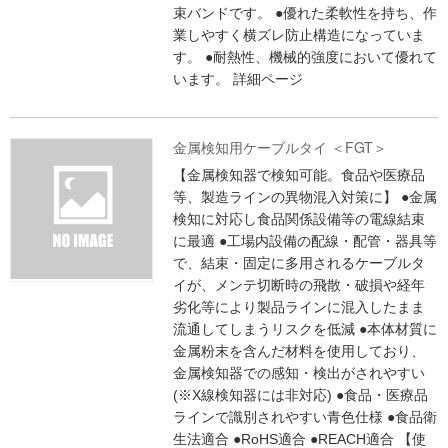
束バンドです。 ●優れた柔軟性を持ち、作
業しやすく横ズレ防止構造になっていま
す。 ●耐熱性、機械的強度において優れて
います。
詳細ページ
金属検知用ケーブルタイ ＜FGT＞
【金属検知器で検知可能。食品や医療品
等、製造ラインの異物混入対策に】 ●金属
検知に対応し食品関係設備等の電線結束
に最適 ●工場内設備の配線・配管・器具等
で、結束・固定に多用されるケーブルタ
イが、メンテ切断時の飛散・破損や経年
劣化等により製品ラインに混入したまま
流通してしまうリスクを低減 ●本体材質に
金属粉末を含んだ材料を使用しており、
金属検知器での感知・検出がされやすい
(※X線検知器には非対応) ●食品・医療品
ラインで識別されやすい青色仕様 ●食品衛
生法適合 ●RoHS適合 ●REACH適合 【使