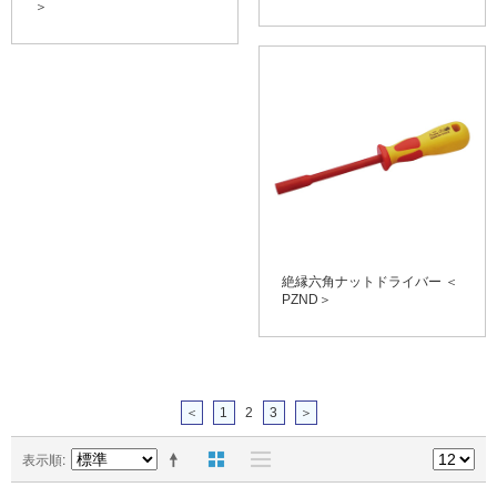
＞
絶縁六角ナットドライバー ＜
PZND＞
＜
1
2
3
＞
表示順