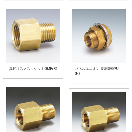
異径オスメスソケットGMF(R)
パネルユニオン 黄銅製GPU
(R)