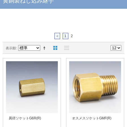
黄銅製ねじ込み継手
＜
1
2
表示順
異径ソケットG6R(R)
オスメスソケットGMF(R)