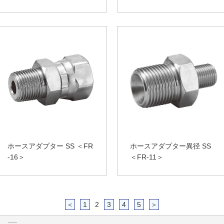
ホースアダプター SS ＜FR
ホースアダプター異径 SS
-16＞
＜FR-11＞
＜
1
2
3
4
5
＞