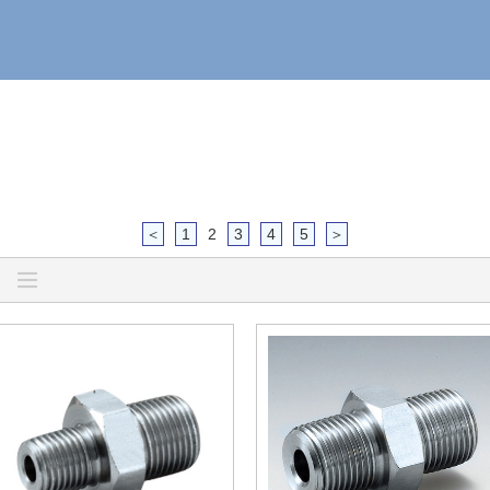
＜
1
2
3
4
5
＞