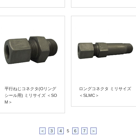
平行ねじコネクタ(Oリング
ロングコネクタ ミリサイズ
シール用) ミリサイズ ＜SO
＜SLMC＞
M＞
＜
3
4
5
6
7
＞