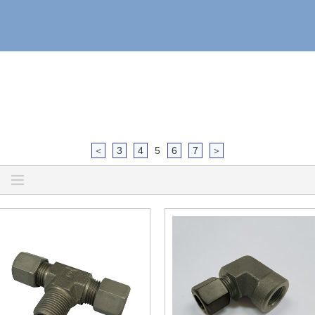
＜
3
4
5
6
7
＞