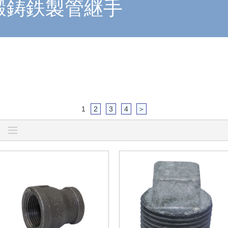
鍛鋳鉄製管継手
1
2
3
4
＞