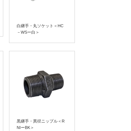
白継手・丸ソケット＜HC
－WSー白＞
黒継手・異径ニップル＜R
NIーBK＞