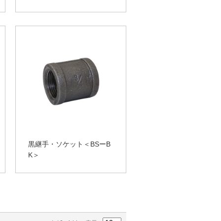
黒継手・ソケット＜BSーB
K＞