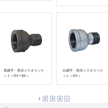
黒継手・異径メスオスソケ
白継手・異径メスオスソケ
ット＜RXーBK＞
ット＜RX＞
1
2
3
4
＞