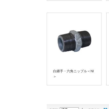
白継手・六角ニップル＜NI
＞