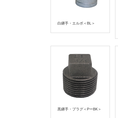
白継手・エルボ＜BL＞
黒継手・プラグ＜PーBK＞