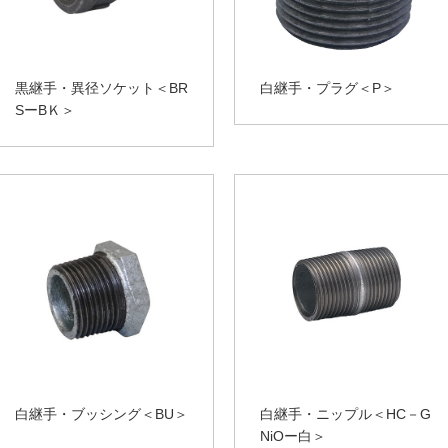
黒継手・異径ソケット＜BR
白継手・プラグ＜P＞
SーBＫ＞
白継手・ブッシング＜BU＞
白継手・ニップル＜HC－G
NiOー白＞