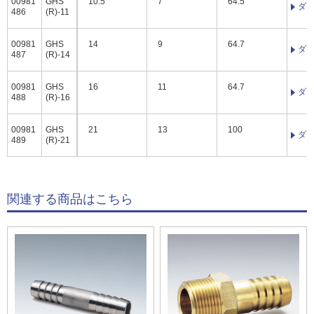
00981
GHS
10.5
7
64.5
ダ
486
(R)-11
00981
GHS
14
9
64.7
ダ
487
(R)-14
00981
GHS
16
11
64.7
ダ
488
(R)-16
00981
GHS
21
13
100
ダ
489
(R)-21
関連する商品はこちら