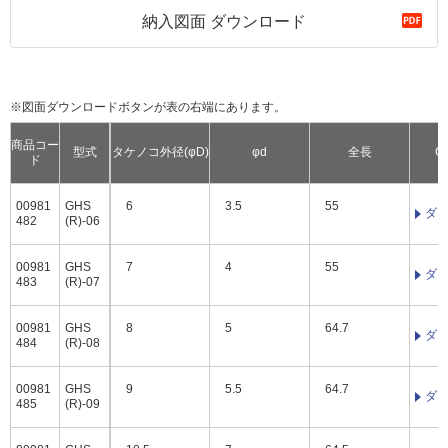
納入図面 ダウンロード
※図面ダウンロードボタンが表の右端にあります。
商品コー
型式
タケノコ外径(φD)
φd
全長
C
ド
00981
GHS
6
3.5
55
ダ
482
(R)-06
00981
GHS
7
4
55
ダ
483
(R)-07
00981
GHS
8
5
64.7
ダ
484
(R)-08
00981
GHS
9
5.5
64.7
ダ
485
(R)-09