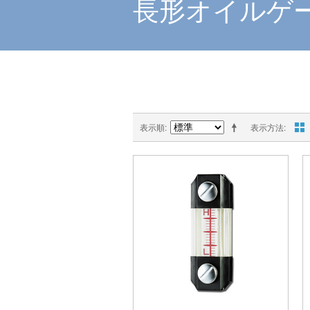
長形オイルゲ
表示順
表示方法