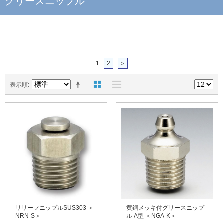
グリースニップル
1
2
＞
表示順
リリーフニップルSUS303 ＜
黄銅メッキ付グリースニップ
NRN-S＞
ル A型 ＜NGA-K＞