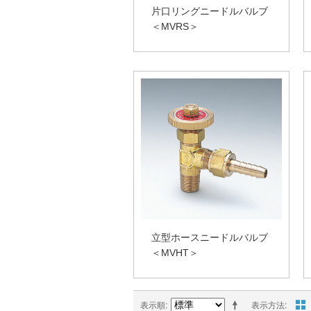
片口リングニードルバルブ
＜MVRS＞
立型ホースニードルバルブ
＜MVHT＞
表示順
表示方法