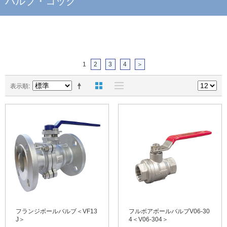
バルブ・コック
1
2
3
4
＞
表示順
フランジボールバルブ＜VF13
フルボアボールバルブV06-30
J＞
4＜V06-304＞