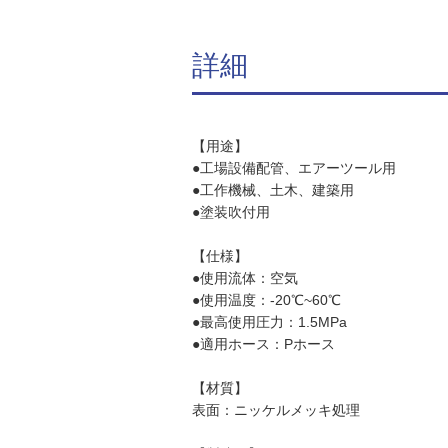
詳細
【用途】
●工場設備配管、エアーツール用
●工作機械、土木、建築用
●塗装吹付用
【仕様】
●使用流体：空気
●使用温度：-20℃~60℃
●最高使用圧力：1.5MPa
●適用ホース：Pホース
【材質】
表面：ニッケルメッキ処理