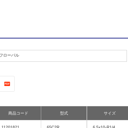
／フローバル
商品コード
型式
サイズ
11201821
65C2R
6.5x10-R1/4