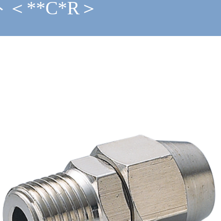
＜**C*R＞