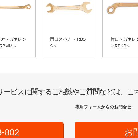
60°メガネレン
両口スパナ ＜RBS
片口メガネレ
RBMM＞
S＞
＜RBKR＞
サービスに関するご相談やご質問などは、こ
専用フォームからのお問合せ
3-802
お