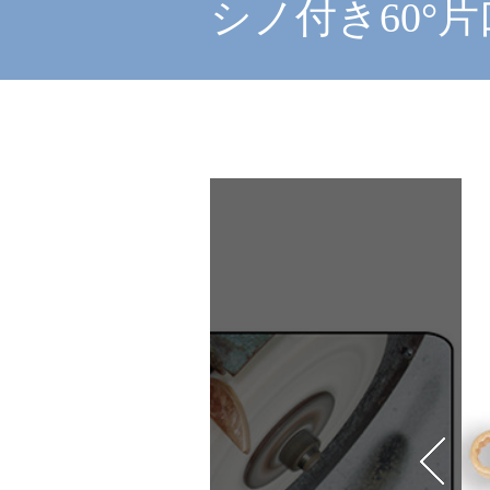
シノ付き60°片