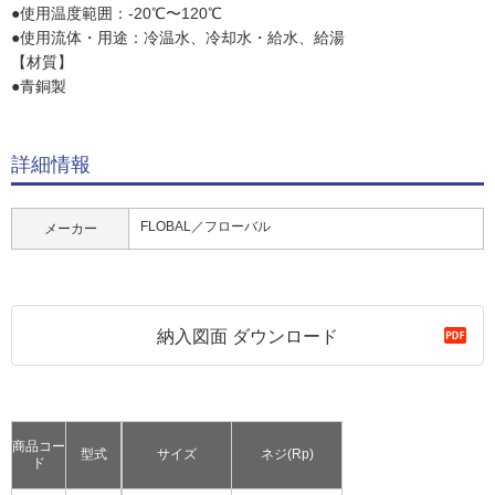
●使用温度範囲：-20℃〜120℃
●使用流体・用途：冷温水、冷却水・給水、給湯
【材質】
●青銅製
詳細情報
FLOBAL／フローバル
メーカー
納入図面 ダウンロード
商品コー
型式
サイズ
ネジ(Rp)
ド