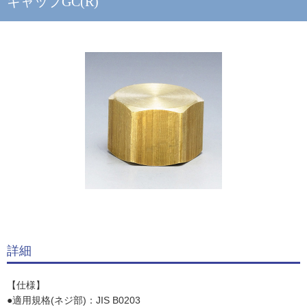
キャップGC(R)
詳細
【仕様】
●適用規格(ネジ部)：JIS B0203