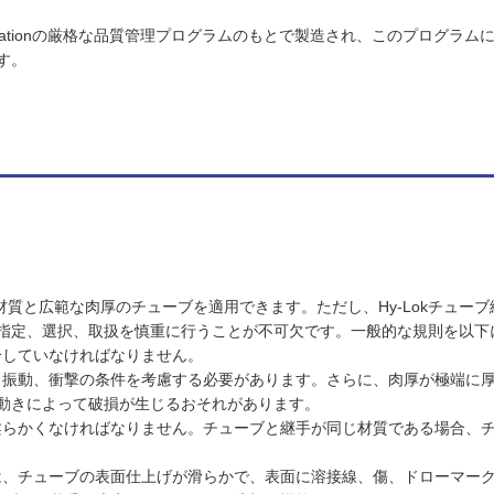
porationの厳格な品質管理プログラムのもとで製造され、このプログラムによりHy
す。
まな材質と広範な肉厚のチューブを適用できます。ただし、Hy-Lokチュ
指定、選択、取扱を慎重に行うことが不可欠です。一般的な規則を以下
合していなければなりません。
力、振動、衝撃の条件を考慮する必要があります。さらに、肉厚が極端に
動きによって破損が生じるおそれがあります。
も柔らかくなければなりません。チューブと継手が同じ材質である場合、
には、チューブの表面仕上げが滑らかで、表面に溶接線、傷、ドローマー