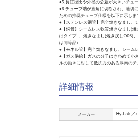
●5.長短径比や外径の公差が大きいチ
●6.チューブ端が直角に切断され、適切
ための推奨チューブ仕様を以下に示しま
●【ステンレス鋼管】完全焼きなまし、シーム
●【銅管】シームレス軟質焼きなまし(焼き
はタイプL、焼きなまし(焼き戻しO06)
は同等品)
●【モネル管】完全焼きなまし、シームレス、
●【ガス供給】ガスの分子はきわめて小
ルの動きに対して抵抗力のある厚肉のチ
詳細情報
Hy-Lok
メーカー