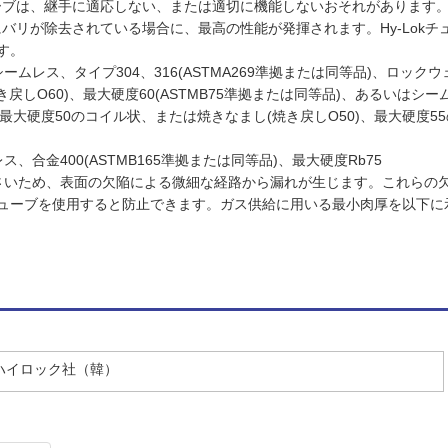
ューブは、継手に適応しない、または適切に機能しないおそれがあります
にバリが除去されている場合に、最高の性能が発揮されます。Hy-Lok
す。
レス、タイプ304、316(ASTMA269準拠または同等品)、ロックウ
戻しO60)、最大硬度60(ASTMB75準拠または同等品)、あるいは
、最大硬度50のコイル状、または焼きなまし(焼き戻しO50)、最大硬度55
合金400(ASTMB165準拠または同等品)、最大硬度Rb75
さいため、表面の欠陥による微細な経路から漏れが生じます。これらの
ューブを使用すると防止できます。ガス供給に用いる最小肉厚を以下に
 ／ハイロック社（韓）