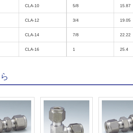
CLA-10
5/8
15.87
CLA-12
3/4
19.05
CLA-14
7/8
22.22
CLA-16
1
25.4
ちら