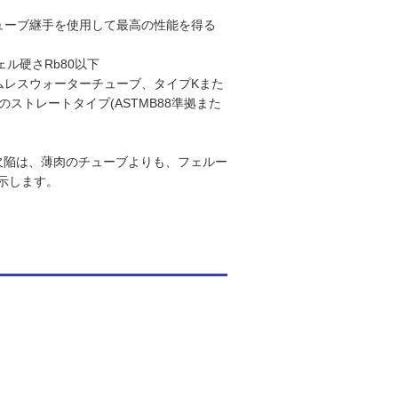
。
チューブ継手を使用して最高の性能を得る
ェル硬さRb80以下
シームレスウォーターチューブ、タイプKまた
のストレートタイプ(ASTMB88準拠また
欠陥は、薄肉のチューブよりも、フェルー
示します。