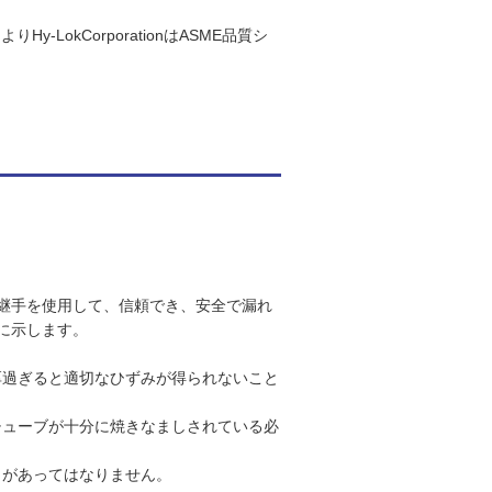
-LokCorporationはASME品質シ
ーブ継手を使用して、信頼でき、安全で漏れ
に示します。
厚過ぎると適切なひずみが得られないこと
チューブが十分に焼きなましされている必
クがあってはなりません。