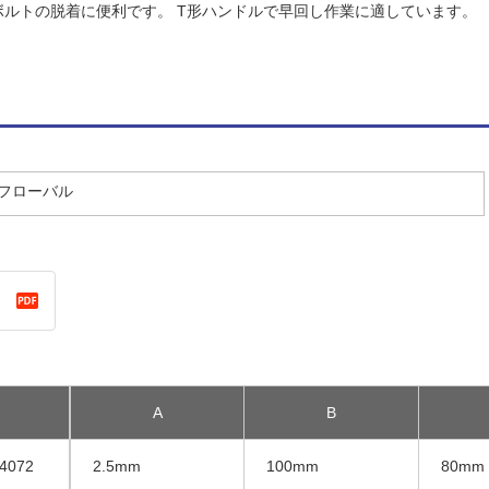
ボルトの脱着に便利です。 T形ハンドルで早回し作業に適しています。
／フローバル
A
B
14072
2.5mm
100mm
80mm