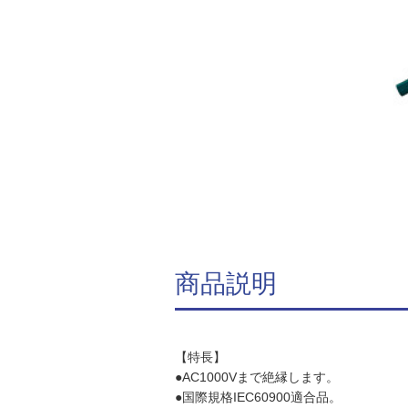
商品説明
【特長】
●AC1000Vまで絶縁します。
●国際規格IEC60900適合品。