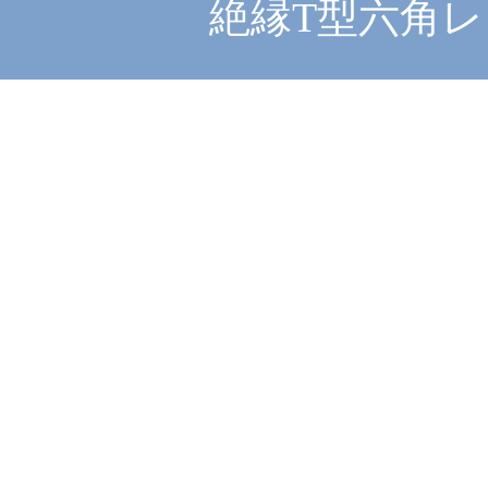
絶縁T型六角レン