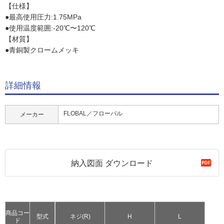
【仕様】
●最高使用圧力:1.75MPa
●使用温度範囲:-20℃〜120℃
【材質】
●青銅製クロームメッキ
詳細情報
FLOBAL／フローバル
メーカー
納入図面 ダウンロード
商品コー
型式
ネジ(R)
H
L
ド