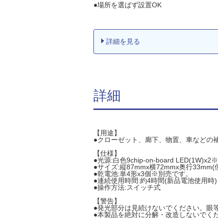
●場所を選ばず設置OK
詳細を見る
詳細
【用途】
●クローゼット、廊下、物置、車などの
【仕様】
●光源:白色9chip-on-board LED(1W
●サイズ:縦87mmx横72mmx奥行33m
●乾電池:単4形x3個※別売です。
●連続使用時間:約4時間(新品電池使用時)
●操作方法:スイッチ式
【警告】
●発光部分は見続けないでください。眼
●本製品を絶対に分解・改造しないでく