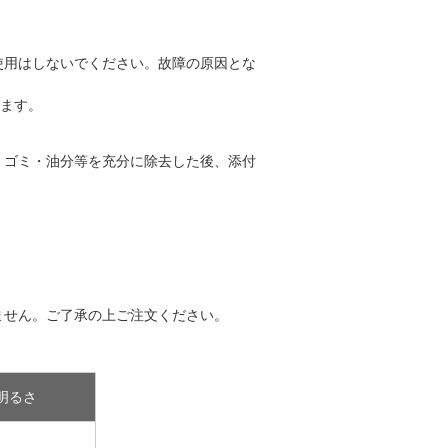
使用はしないでください。故障の原因とな
ります。
・ゴミ・油分等を充分に除去した後、添付
ません。ご了承の上ご注文ください。
明るさ