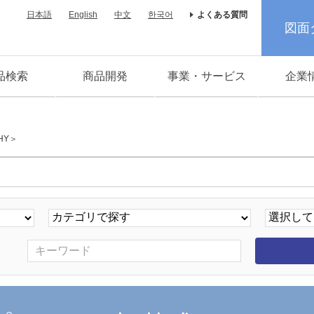
日本語
English
中文
한국어
よくある質問
図面
品検索
商品開発
事業・サービス
企業
HY＞