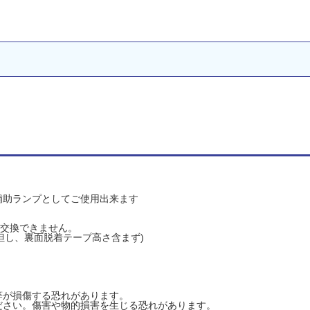
補助ランプとしてご使用出来ます
)x2※交換できません。
m(但し、裏面脱着テープ高さ含まず)
等が損傷する恐れがあります。
ださい。傷害や物的損害を生じる恐れがあります。