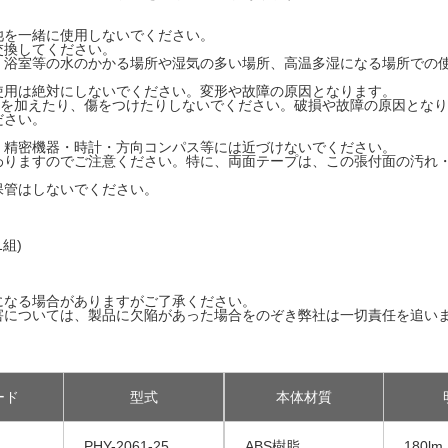
池を一緒に使用しないでください。
交換してください。
・浴室等の水のかかる場所や湿気の多い場所、高温多湿になる場所での
使用は絶対にしないでください。変形や故障の原因となります。
げ力を加えたり、傷をつけたりしないでください。破損や故障の原因とな
ださい。
・精密機器・時計・方向コンパス等には近づけないでください。
わりますのでご注意ください。特に、両面テープは、この張付面の汚れ
保管はしないでください。
組)
になる場合がありますがご了承ください。
害については、製品に欠陥があった場合をのぞき弊社は一切責任を追い
ード
型式
本体材質
PHY-2061-25
ABS樹脂
180lm