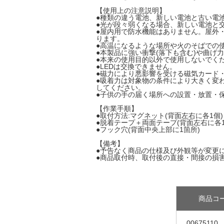
【使用上の注意説明】
●種類の違う電池、新しい電池と古い電
●光が段々弱くなる場合、新しい電池と
●屋内用で防水機能はありません。屋外
ります。
●高温になるような場所や火のそばでの
●本製品に強い衝撃(落下も含む)や曲
●本来の使用目的以外で使用しないでく
●LEDは交換できません。
●磁力により悪影響を受ける磁気カード
●吸着力は対象物の条件により大きく変
してください。
●子供の手の届く場所への設置・放置・
【作業手順】
●取付方法:マグネット(背面左右に各1個)
●脱着テープ＋両面テープ(背面左右に各1
●フック穴(背面中央上部に1箇所)
【備考】
●予告なく商品の仕様及び外観等が変更
●商品取付時、取付後の直接・間接の損
商品コ
00675110