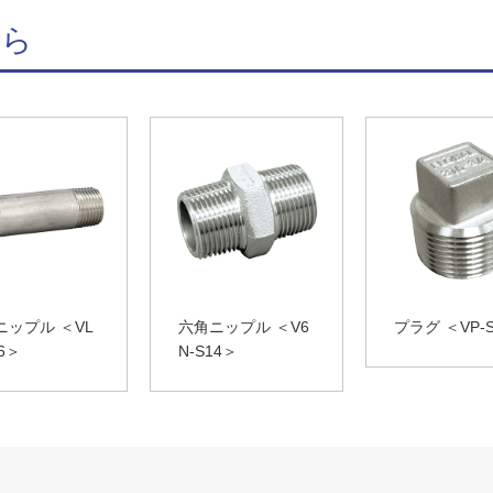
ちら
ニップル ＜VL
六角ニップル ＜V6
プラグ ＜VP-
16＞
N-S14＞