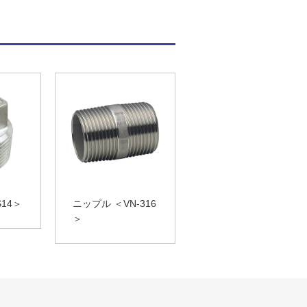
S14＞
ニップル ＜VN-316
＞