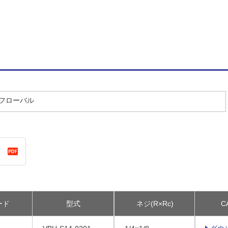
／フローバル
ード
型式
ネジ(R×Rc)
C