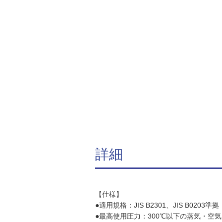
詳細
【仕様】
●適用規格：JIS B2301、JIS B0203準拠
●最高使用圧力：300℃以下の蒸気・空気・ガ