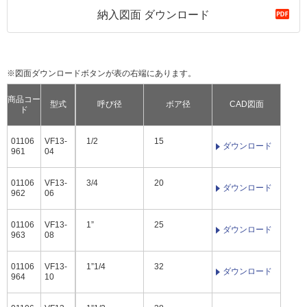
納入図面 ダウンロード
※図面ダウンロードボタンが表の右端にあります。
商品コー
型式
呼び径
ボア径
CAD図面
ド
01106
VF13-
1/2
15
ダウンロード
961
04
01106
VF13-
3/4
20
ダウンロード
962
06
01106
VF13-
1”
25
ダウンロード
963
08
01106
VF13-
1”1/4
32
ダウンロード
964
10