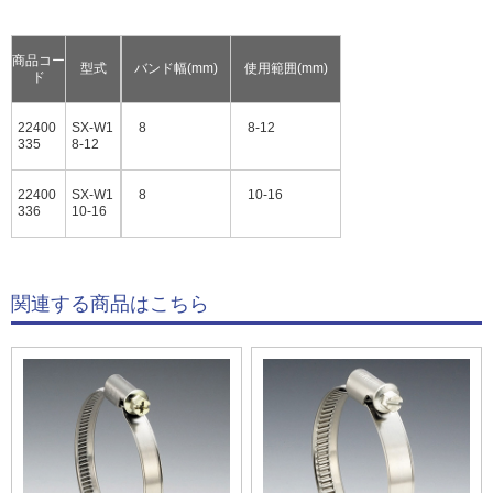
商品コー
型式
バンド幅(mm)
使用範囲(mm)
ド
22400
SX-W1
8
8-12
335
8-12
22400
SX-W1
8
10-16
336
10-16
関連する商品はこちら