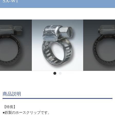
SX-W1
商品説明
【特長】
●鉄製のホースクリップです。