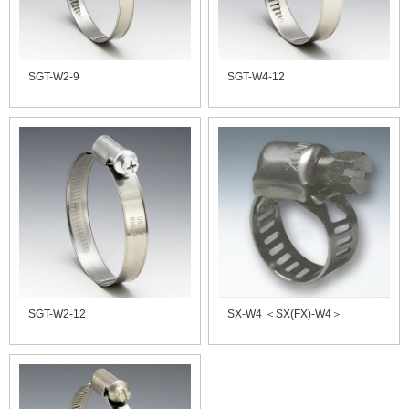
SGT-W2-9
SGT-W4-12
SGT-W2-12
SX-W4 ＜SX(FX)-W4＞