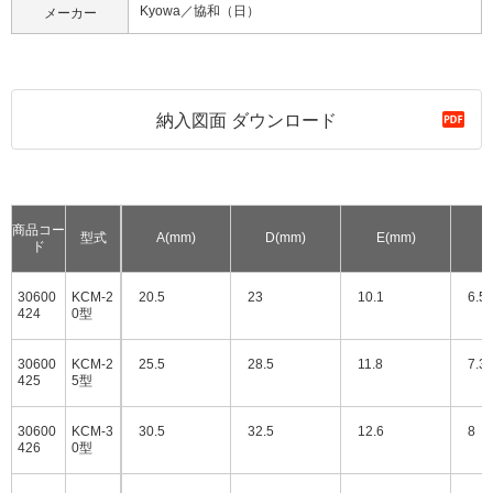
Kyowa／協和（日）
メーカー
納入図面 ダウンロード
商品コー
型式
A(mm)
D(mm)
E(mm)
ド
30600
KCM-2
20.5
23
10.1
6.5
424
0型
30600
KCM-2
25.5
28.5
11.8
7.3
425
5型
30600
KCM-3
30.5
32.5
12.6
8
426
0型