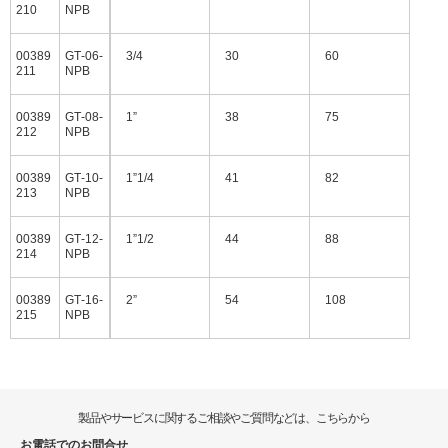
210
NPB
00389
GT‐06‐
3/4
30
60
211
NPB
00389
GT‐08‐
1”
38
75
212
NPB
00389
GT‐10‐
1”1/4
41
82
213
NPB
00389
GT‐12‐
1”1/2
44
88
214
NPB
00389
GT‐16‐
2”
54
108
215
NPB
製品やサービスに関するご相談やご質問などは、こちらから
お電話でのお問合せ