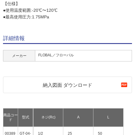
【仕様】
●使用温度範囲:-20℃〜120℃
●最高使用圧力:1.75MPa
詳細情報
FLOBAL／フローバル
メーカー
納入図面 ダウンロード
商品コー
型式
ネジ(Rc)
A
L
ド
00389
GT‐04‐
1/2
25
50