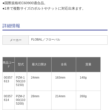
●国際規格IEC60900適合品。
●1本で複数サイズのボルトやナットに対応出来ます。
詳細情報
FLOBAL／フローバル
メーカー
商品コー
型式
最大口開き
全長
質量
ド
00357
PZM-1
24mm
163mm
140g
613
50(110
5150)
00357
PZM-2
28mm
214mm
260g
614
00(110
5200)