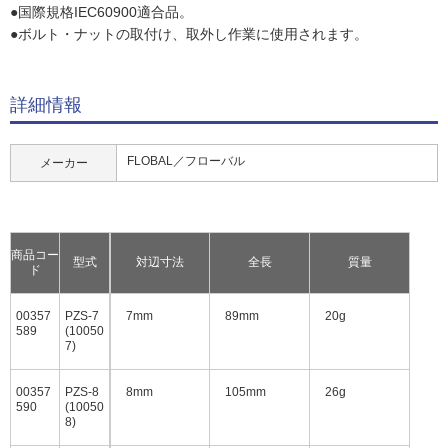
●国際規格IEC60900適合品。
●ボルト・ナットの取付け、取外し作業に使用されます。
詳細情報
FLOBAL／フローバル
メーカー
商品コー
型式
対辺寸法
全長
質量
ド
00357
PZS-7
7mm
89mm
20g
589
(10050
7)
00357
PZS-8
8mm
105mm
26g
590
(10050
8)