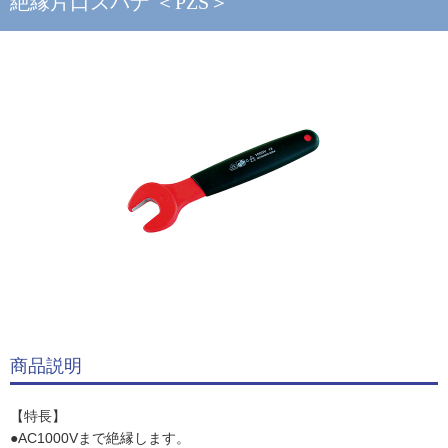
絶縁片口スパナ ＜PZS＞
商品説明
【特長】
●AC1000Vまで絶縁します。