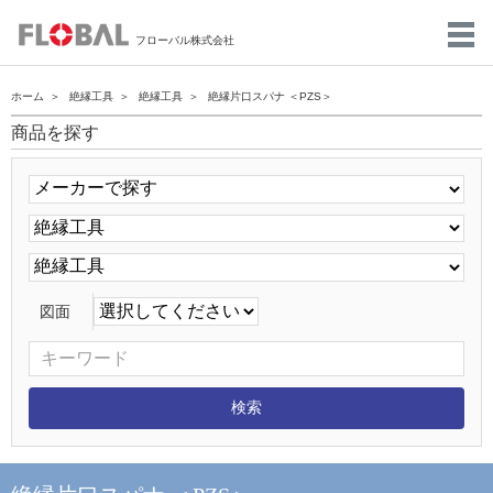
フローバル株式会社
ホーム
絶縁工具
絶縁工具
絶縁片口スパナ ＜PZS＞
商品を探す
図面