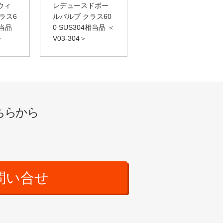
ウィ
レデュースドボー
ラス6
ルバルブ クラス60
相当品
0 SUS304相当品 ＜
＞
V03-304＞
ちらから
問い合せ