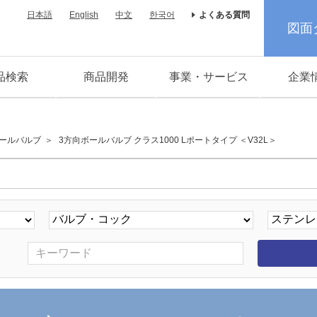
日本語
English
中文
한국어
よくある質問
図面
品検索
商品開発
事業・サービス
企業
ールバルブ
3方向ボールバルブ クラス1000 Lポートタイプ ＜V32L＞