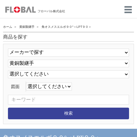
フローバル株式会社
ホーム
黄銅製継手
角オスメスエルボ９０°＜LPT９０＞
商品を探す
図面