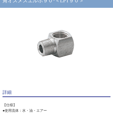
角オスメスエルボ９０°＜LPT９０＞
詳細
【仕様】
●使用流体：水・油・エアー