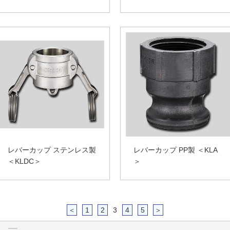
レバーカップ ステンレス製
レバーカップ PP製 ＜KLA
＜KLDC＞
＞
＜
1
2
3
4
5
＞