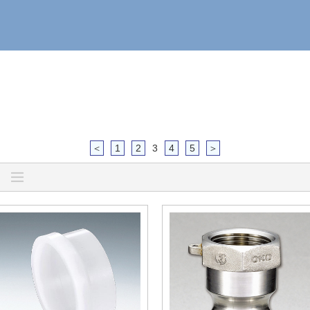
＜
1
2
3
4
5
＞