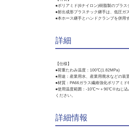
●ポリアミド(6ナイロン)樹脂製のプ
●射出成形プラスチック継手は、低圧ガ
●本ホース継手とハンドクランプを併用
詳細
【仕様】
●荷重たわみ温度：100℃(1.82MPa)
●用途：産業用水、産業用廃水などの装
●材質：PA66ガラス繊維強化ポリアミド6
●使用温度範囲：-10℃〜＋90℃※ね
ください。
詳細情報