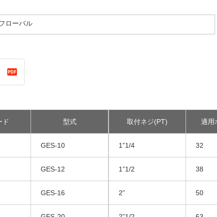
／フローバル
ード
型式
取付ネジ(PT)
適用
GES-10
1”1/4
32
GES-12
1”1/2
38
GES-16
2”
50
GES-20
2”1/2
63