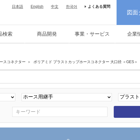
日本語
English
中文
한국어
よくある質問
図面
品検索
商品開発
事業・サービス
企業
ースコネクター
ポリアミド プラストカップホースコネクター 大口径 ＜GES＞