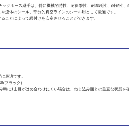
ラスチックホース継手は、特に機械的特性、耐衝撃性、耐摩耗性、耐候性
スや流体のシール、部分的真空ラインのシール用として最適です。
することによって締付けを安定させることができます。
置に最適です。
6(ブラック)
じ込み時に1山目がはめ合わせにくい場合は、ねじ込み面との垂直な状態