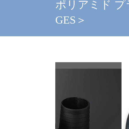
ポリアミド プ
GES＞