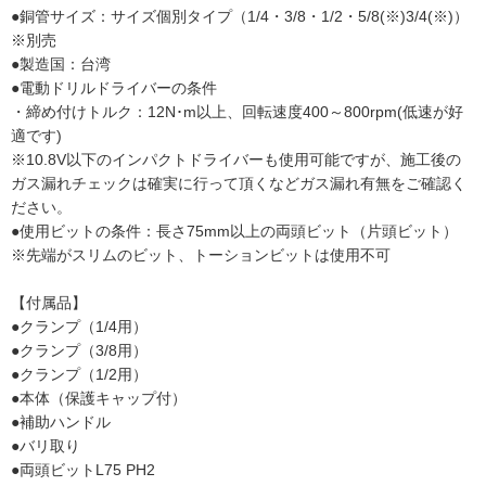
●銅管サイズ：サイズ個別タイプ（1/4・3/8・1/2・5/8(※)3/4(※)）
※別売
●製造国：台湾
●電動ドリルドライバーの条件
・締め付けトルク：12N･m以上、回転速度400～800rpm(低速が好
適です)
※10.8V以下のインパクトドライバーも使用可能ですが、施工後の
ガス漏れチェックは確実に行って頂くなどガス漏れ有無をご確認く
ださい。
●使用ビットの条件：長さ75mm以上の両頭ビット（片頭ビット）
※先端がスリムのビット、トーションビットは使用不可
【付属品】
●クランプ（1/4用）
●クランプ（3/8用）
●クランプ（1/2用）
●本体（保護キャップ付）
●補助ハンドル
●バリ取り
●両頭ビットL75 PH2