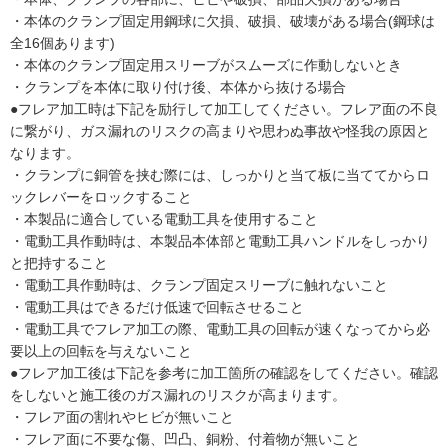
・本体のクランプ固定用鋼球に欠損、破損、破壊がある場合(鋼球は
全16個あります)
・本体のクランプ固定用スリーブがスムーズに作動しないとき
・クランプを本体に取り付け後、本体から抜ける場合
●フレア加工時は下記を励行して加工してください。フレア面の不良
に繋がり、ガス漏れのリスクの高まりや思わぬ事故や怪我の原因と
なります。
・クランプに銅管を挟む際には、しっかりと当て板に当ててからロ
ックレバーをロックすること
・本製品に適合している電動工具を使用すること
・電動工具作動時は、本製品本体部と電動工具ハンドルをしっかり
と把持すること
・電動工具作動時は、クランプ固定スリーブに触れないこと
・電動工具はできるだけ低速で回転させること
・電動工具でフレア加工の際、電動工具の回転が速くなってから必
要以上の回転を与えないこと
●フレア加工後は下記を参考に加工箇所の確認をしてください。確認
をしないと施工後のガス漏れのリスクが高まります。
・フレア面の割れやヒビが無いこと
・フレア面に不要な傷、凹凸、銅粉、付着物が無いこと