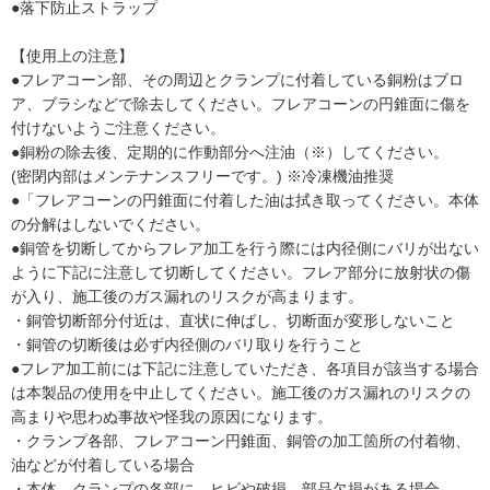
●落下防止ストラップ
【使用上の注意】
●フレアコーン部、その周辺とクランプに付着している銅粉はブロ
ア、ブラシなどで除去してください。フレアコーンの円錐面に傷を
付けないようご注意ください。
●銅粉の除去後、定期的に作動部分へ注油（※）してください。
(密閉内部はメンテナンスフリーです。) ※冷凍機油推奨
●「フレアコーンの円錐面に付着した油は拭き取ってください。本体
の分解はしないでください。
●銅管を切断してからフレア加工を行う際には内径側にバリが出ない
ように下記に注意して切断してください。フレア部分に放射状の傷
が入り、施工後のガス漏れのリスクが高まります。
・銅管切断部分付近は、直状に伸ばし、切断面が変形しないこと
・銅管の切断後は必ず内径側のバリ取りを行うこと
●フレア加工前には下記に注意していただき、各項目が該当する場合
は本製品の使用を中止してください。施工後のガス漏れのリスクの
高まりや思わぬ事故や怪我の原因になります。
・クランプ各部、フレアコーン円錐面、銅管の加工箇所の付着物、
油などが付着している場合
・本体、クランプの各部に、ヒビや破損、部品欠損がある場合