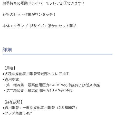
お手持ちの電動ドライバーでフレア加工できます！
銅管のセット作業がワンタッチ！
本体＋クランプ（3サイズ）ほかのセット商品
詳細
【用途】
●各種冷媒配管用銅管管端部のフレア加工
●適用冷媒
・第一種冷媒：最高使用圧力3.45MPaの冷媒および従来冷媒
・第二種冷媒：最高使用圧力4.3MPaの冷媒
【詳細説明】
●適用銅管：一般冷媒配管用銅管（JIS B8607）
●フレア角度：45°