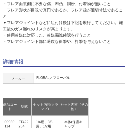
・フレア面裏側に不要な傷、凹凸、銅粉、付着物が無いこと
・フレア形状が目視で真円であるか、フレア径が適切寸法であるこ
と
▼フレアジョイントなどに組付け後は下記を履行してください。施
工後のガス漏れのリスクが高まります。
・使用冷媒に対応した、冷媒漏洩確認を行うこと
・フレアジョイント部に過度な衝撃や、打撃を与えないこと
詳細情報
FLOBAL／フローバル
メーカー
商品コー
セット内容(クラ
セット内容（その
型式
ド
ンプ）
他）
00939
FT422-
1/4用、3/8
本体(保護キ
114
234
用、1/2用
ャップ