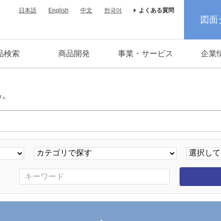
日本語
English
中文
한국어
よくある質問
図面
品検索
商品開発
事業・サービス
企業
W＞