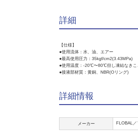
詳細
【仕様】
●使用流体：水、油、エアー
●最高使用圧力：35kgf/cm2(3.43MPa)
●使用温度：-20℃〜80℃但し凍結なきこ
●接液部材質：黄銅、NBR(Oリング)
詳細情報
FLOBAL
メーカー