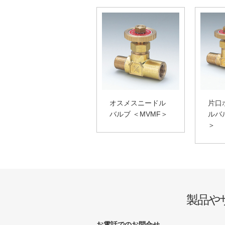
オスメスニードル
片口
バルブ ＜MVMF＞
ルバ
＞
製品や
お電話でのお問合せ