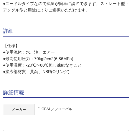
●ニードルタイプなので流量が簡単に調節できます。ストレート型・
アングル型と用途によりご選択いただけます。
詳細
【仕様】
●使用流体：水、油、エアー
●最高使用圧力：70kgf/cm2(6.86MPa)
●使用温度：-20℃〜80℃但し凍結なきこと
●接液部材質：黄銅、NBR(Oリング)
詳細情報
FLOBAL／フローバル
メーカー