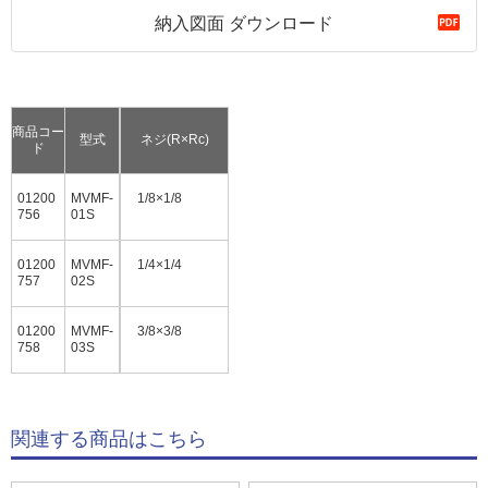
納入図面 ダウンロード
商品コー
型式
ネジ(R×Rc)
ド
01200
MVMF-
1/8×1/8
756
01S
01200
MVMF-
1/4×1/4
757
02S
01200
MVMF-
3/8×3/8
758
03S
関連する商品はこちら