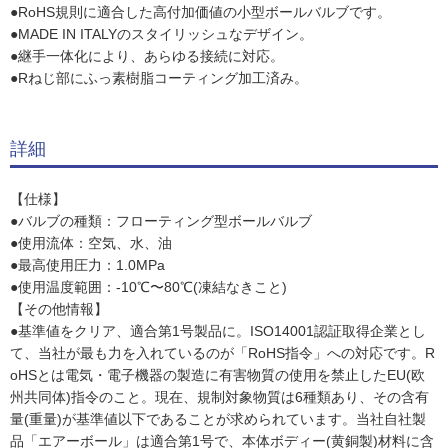
●RoHS規則に適合した高付加価値の小型ボールバルブです。
●MADE IN ITALYのスタイリッシュなデザイン。
●継手一体化により、あらゆる接続に対応。
●Rねじ部にふっ素樹脂コーティング加工済み。
詳細
【仕様】
●バルブの種類：フローティング型ボールバルブ
●使用流体：空気、水、油
●最高使用圧力：1.0MPa
●使用温度範囲：-10℃〜80℃(凍結なきこと)
【その他情報】
●基準値をクリア、適合第1号製品に。ISO14001認証取得企業とし
て、当社が最も力を入れているのが「RoHS指令」への対応です。R
oHSとは電気・電子機器の製造に有害物質の使用を禁止したEU(欧
州共同体)指令のこと。現在、規制対象物質は6種類あり、その含有
量(重量)が基準値以下であることが求められています。当社自社製
品「エアーボール」は適合第1号で、本体ボディー(黄銅製)材料に含