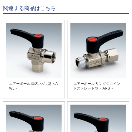
関連する商品はこちら
エアーボール 両内ネジL型 ＜A
エアーボール リングジョイン
WL＞
トストレート型 ＜ARS＞