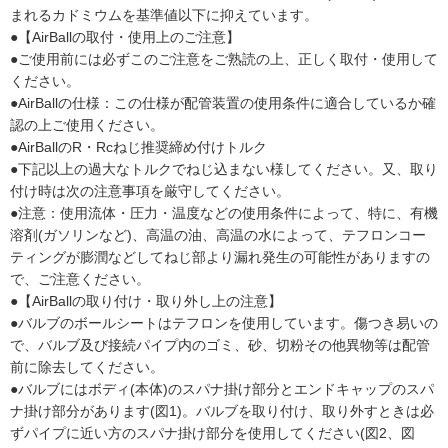
まれるカドミウムを基準値以下に抑えています。
●【AirBallの取付・使用上のご注意】
●ご使用前には必ずこのご注意をご熟読の上、正しく取付・使用して
ください。
●AirBallの仕様：この仕様が配管装置の使用条件に適合しているか確
認の上ご使用ください。
●AirBallのR・Rcねじ推奨締め付けトルク
●下記以上の過大なトルクでねじ込まない様してください。又、取り
付け時は次の注意事項を厳守してください。
●注意：使用流体・圧力・温度などの使用条件によって、特に、有機
溶剤(ガソリンなど)、高温の油、高温の水によって、テフロンコー
ティングが膨潤などしてねじ部より漏れ発生の可能性がありますの
で、ご注意ください。
●【AirBallの取り付け・取り外し上の注意】
●バルブのボールシートはテフロンを使用しています。傷つき易いの
で、バルブ及び接続パイプ内のゴミ、砂、切粉その他異物等は配管
前に除去してください。
●バルブにはボディ(本体)のスパナ掛け部分とエンドキャップのスパ
ナ掛け部分があります(図1)。バルブを取り付け、取り外すときは必
ずパイプに近い方のスパナ掛け部分を使用してください(図2、図