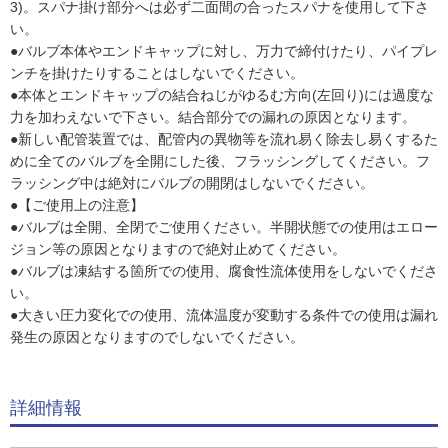
3)。スパナ掛け部分へは必ず二面間の合ったスパナを使用して下さ
い。
●バルブ本体やエンドキャップに対し、万力で締付けたり、パイプレ
ンチを掛けたりすることはしないでください。
●本体とエンドキャップの結合ねじがゆるむ方向(左回り)には過度な
力を加わえないで下さい。結合部分での漏れの原因となります。
●新しい配管装置では、配管内の異物等を流れ易く除去し易くするた
めに全てのバルブを全開にした後、フラッシングしてください。フ
ラッシング中は絶対にバルブの開閉はしないでください。
●【ご使用上の注意】
●バルブは全開、全閉でご使用ください。半開状態での使用はエロー
ジョン等の原因となりますので絶対止めてください。
●バルブは凍結する箇所での使用、腐食性流体使用をしないでくださ
い。
●大きい圧力変化での使用、流体温度が変動する条件での使用は漏れ
発生の原因となりますのでしないでください。
詳細情報