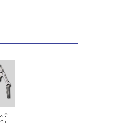
 ステ
LC＞