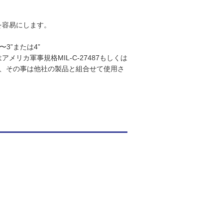
を容易にします。
〜3”または4”
カ軍事規格MIL-C-27487もしくは
た、その事は他社の製品と組合せて使用さ