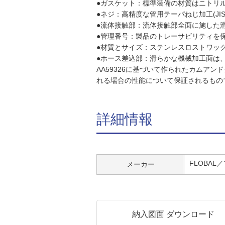
●ガスケット：標準装備の材質はニトリル
●ネジ：高精度な管用テーパねじ加工(JIS
●流体接触部：流体接触部全面に施した
●管理番号：製品のトレーサビリティを
●材質とサイズ：ステンレスロストワックス(S
●ホース差込部：滑らかな機械加工面は、
AA59326に基づいて作られたカムア
れる場合の性能について保証されるもの
詳細情報
FLOBAL
メーカー
納入図面 ダウンロード