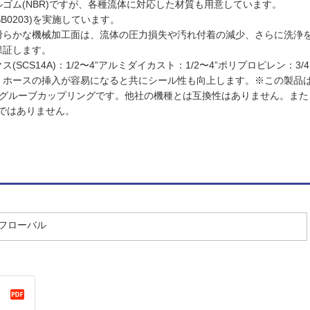
ゴム(NBR)ですが、各種流体に対応した材質も用意しています。
B0203)を実施しています。
滑らかな機械加工面は、流体の圧力損失や汚れ付着の減少、さらに洗浄
保証します。
CS14A)：1/2〜4”アルミダイカスト：1/2〜4”ポリプロピレン：3/4
ホースの挿入が容易になると共にシール性も向上します。※この製品はアメリ
ンドグルーブカップリングです。他社の機種とは互換性はありません。ま
ではありません。
／フローバル