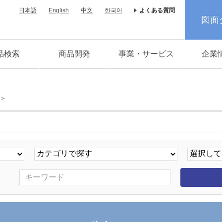
日本語
English
中文
한국어
よくある質問
図面
品検索
商品開発
事業・サービス
企業
C＞