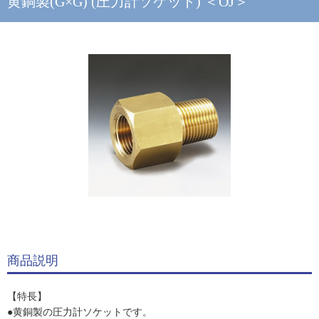
黄銅製(G×G) (圧力計ソケット) ＜OJ＞
商品説明
【特長】
●黄銅製の圧力計ソケットです。