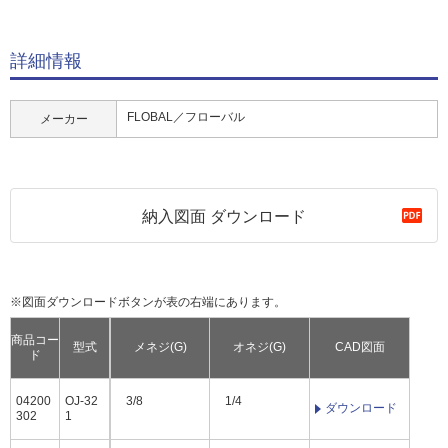
詳細情報
FLOBAL／フローバル
メーカー
納入図面 ダウンロード
※図面ダウンロードボタンが表の右端にあります。
商品コー
型式
メネジ(G)
オネジ(G)
CAD図面
ド
04200
OJ-32
3/8
1/4
ダウンロード
302
1