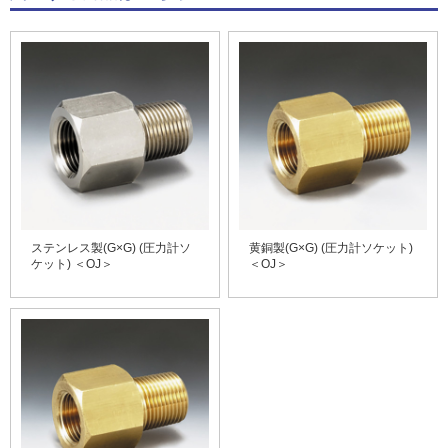
ステンレス製(G×G) (圧力計ソ
黄銅製(G×G) (圧力計ソケット)
ケット) ＜OJ＞
＜OJ＞