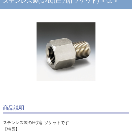
ステンレス製(G×R)(圧力計ソケット) ＜OJ＞
商品説明
ステンレス製の圧力計ソケットです
【特長】