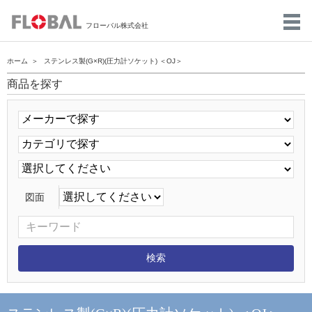
フローバル株式会社
ホーム
ステンレス製(G×R)(圧力計ソケット) ＜OJ＞
商品を探す
図面