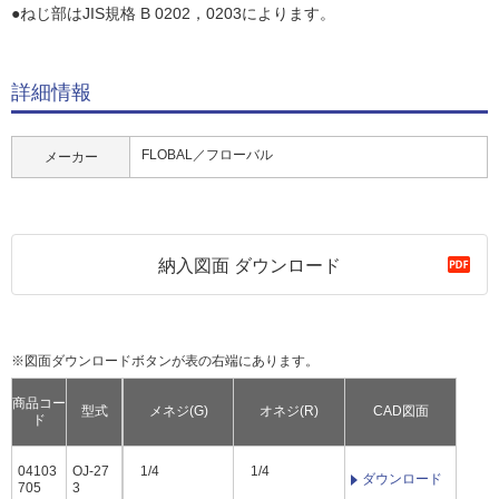
●ねじ部はJIS規格 B 0202，0203によります。
詳細情報
FLOBAL／フローバル
メーカー
納入図面 ダウンロード
※図面ダウンロードボタンが表の右端にあります。
商品コー
型式
メネジ(G)
オネジ(R)
CAD図面
ド
04103
OJ-27
1/4
1/4
ダウンロード
705
3