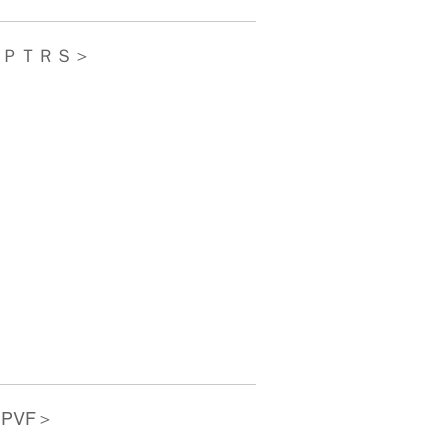
＜ＰＴＲＳ＞
PVF＞