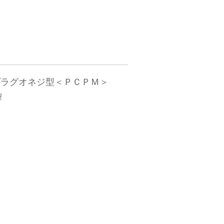
チプラグオネジ型＜ＰＣＰＭ＞
型