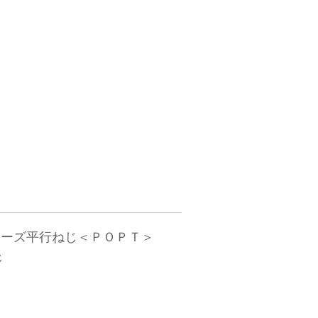
フチーズ平行ねじ＜ＰＯＰＴ＞
じ