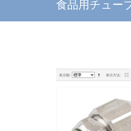
食品用チューブ継
表示順
表示方法