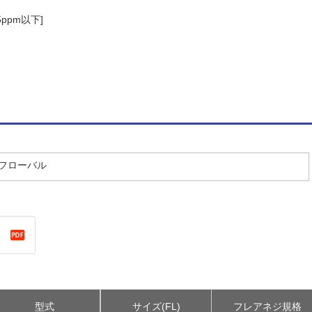
ppm以下]
／フローバル
型式
サイズ(FL)
フレアネジ規格