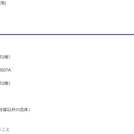
用)
第1種》
R507A
第2種》
冷媒以外の流体）
きこと