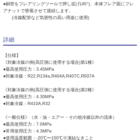
●銅管をフレアリングツールで押し拡げ(45°)、本体フレア面にフレ
アナットで密着させて接続します。
(冷媒配管など気密性の高い用途に使用)
詳細
【仕様】
《対象冷媒の例(高圧側に使用する場合)第1種》
●最高使用圧力：3.45MPa
●対象冷媒：R22,R134a,R404A,R407C,R507A
《対象冷媒の例(高圧側に使用する場合)第2種》
●最高使用圧力：4.30MPa
●対象冷媒：R410A,R32
《一般仕様》（水・油・エアー・その他冷媒以外の流体）
●最高使用圧力：7.0MPa
●常用使用圧力：4.3MPa
●使用温度範囲：-20℃〜150℃※凍結なきこと