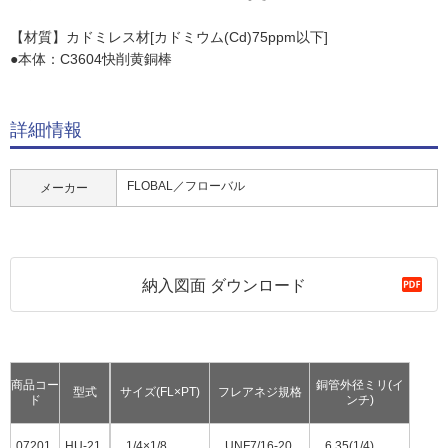
【材質】カドミレス材[カドミウム(Cd)75ppm以下]
●本体：C3604快削黄銅棒
詳細情報
FLOBAL／フローバル
メーカー
納入図面 ダウンロード
商品コー
銅管外径ミリ(イ
型式
サイズ(FL×PT)
フレアネジ規格
ド
ンチ)
07201
HU-21
1/4×1/8
UNF7/16-20
6.35(1/4)