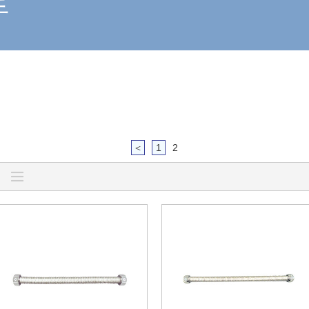
手
＜
1
2