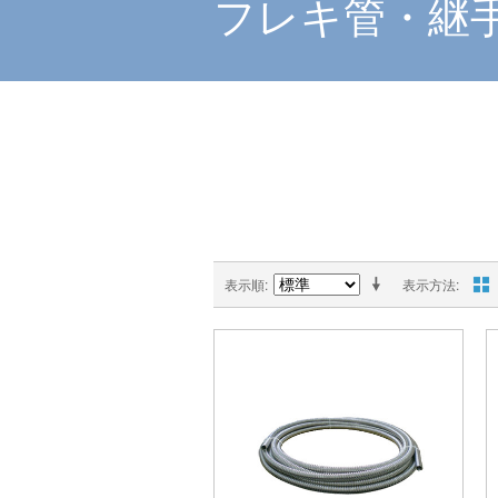
フレキ管・継
表示順
表示方法