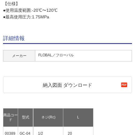
【仕様】
●使用温度範囲:-20℃〜120℃
●最高使用圧力:1.75MPa
詳細情報
FLOBAL／フローバル
メーカー
納入図面 ダウンロード
商品コー
型式
ネジ(Rc)
L
ド
00389
GC-04
1/2
20