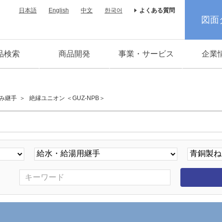
日本語
English
中文
한국어
よくある質問
図面
品検索
商品開発
事業・サービス
企業
み継手
絶縁ユニオン ＜GUZ-NPB＞