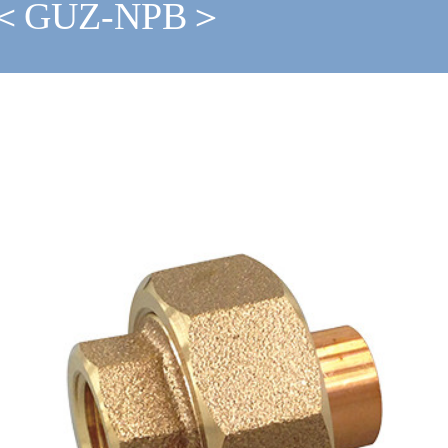
GUZ-NPB＞