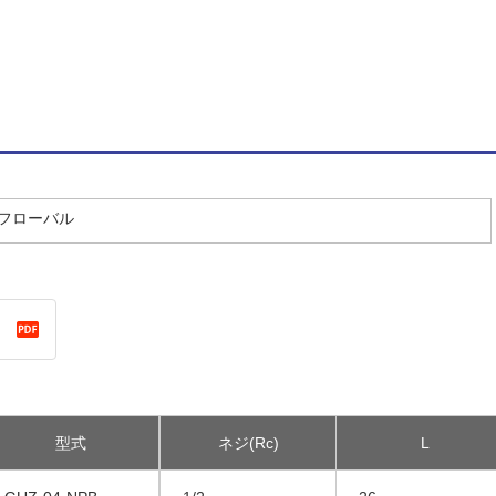
／フローバル
型式
ネジ(Rc)
L