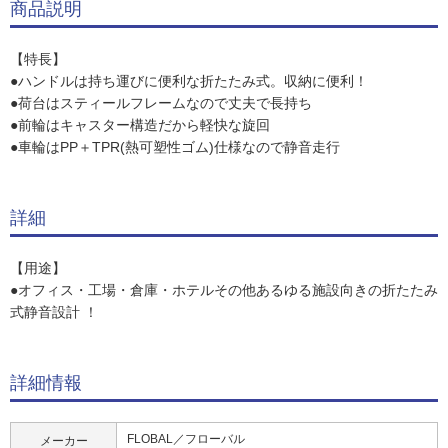
商品説明
【特長】
●ハンドルは持ち運びに便利な折たたみ式。収納に便利！
●荷台はスティールフレームなので丈夫で長持ち
●前輪はキャスター構造だから軽快な旋回
●車輪はPP＋TPR(熱可塑性ゴム)仕様なので静音走行
詳細
【用途】
●オフィス・工場・倉庫・ホテルその他あるゆる施設向きの折たたみ
式静音設計 ！
詳細情報
FLOBAL／フローバル
メーカー