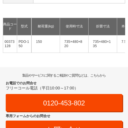
商品コー
型式
耐荷重(kg)
使用時寸法
折畳寸法
本体
ド
00373
PDO-1
150
735×480×8
735×480×1
7.5
128
50
20
35
製品やサービスに関するご相談やご質問などは、こちらから
お電話でのお問合せ
フリーコール電話（平日10:00～17:00）
0120-453-802
専用フォームからのお問合せ