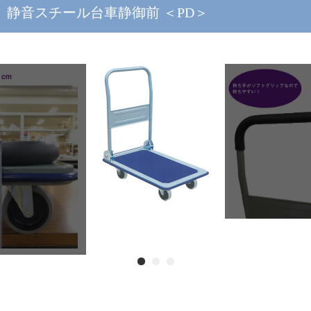
静音スチール台車静御前 ＜PD＞