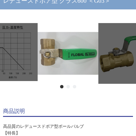
レデュースドボア型 クラス600 ＜G03＞
商品説明
高品質のレデュースドボア型ボールバルブ
【特長】