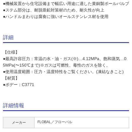
●機械装置から住宅設備まで幅広い用途に適した黄銅製ボールバルブ
●ステム部分は、耐脱亜鉛対策材のため、耐久性が向上
●ハンドルまわりは腐食に強いオールステンレス材を使用
詳細
【仕様】
●最高許容圧力：常温の水・油・ガス(※)…4.12MPa、飽和蒸気…0.
5MPa(〜150℃まで)※ガスは可燃性、毒性のガスを除く。
●使用温度範囲：圧力・温度特性をご覧ください。(凍結なきこと)
【材質】
●ボデー：C3771
詳細情報
FLOBAL／フローバル
メーカー