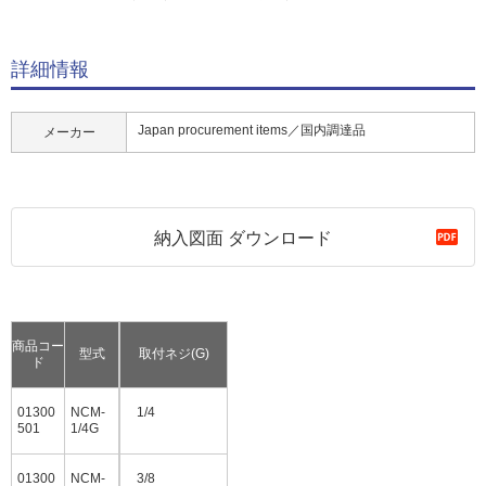
詳細情報
Japan procurement items／国内調達品
メーカー
納入図面 ダウンロード
商品コー
型式
取付ネジ(G)
ド
01300
NCM-
1/4
501
1/4G
01300
NCM-
3/8