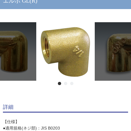
エルボ GL(R)
詳細
【仕様】
●適用規格(ネジ部)：JIS B0203