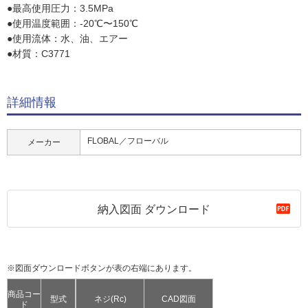
●最高使用圧力：3.5MPa
●使用温度範囲：-20℃〜150℃
●使用流体：水、油、エアー
●材質：C3771
詳細情報
FLOBAL／フローバル
メーカー
納入図面 ダウンロード
※図面ダウンロードボタンが表の右端にあります。
商品コー
型式
ネジ(Rc)
CAD図面
ド