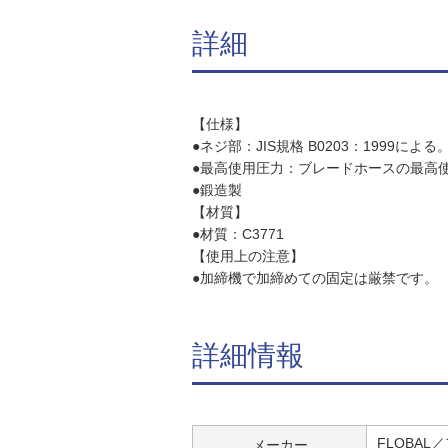
詳細
【仕様】
●ネジ部：JIS規格 B0203：1999による
●最高使用圧力：ブレードホースの最高
●鍛造製
【材質】
●材質：C3771
【使用上の注意】
●加締機で加締めての固定は厳禁です。
詳細情報
FLOBAL
メーカー