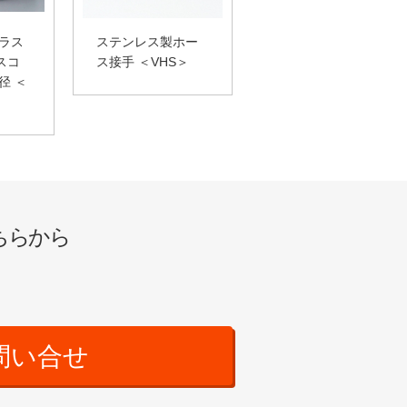
プラス
ステンレス製ホー
スコ
ス接手 ＜VHS＞
径 ＜
ちらから
問い合せ