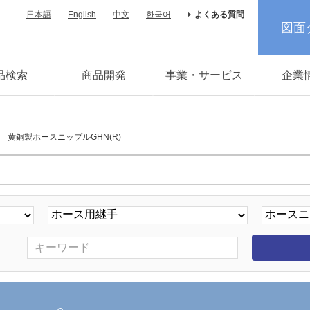
日本語
English
中文
한국어
よくある質問
図面
品検索
商品開発
事業・サービス
企業
黄銅製ホースニップルGHN(R)