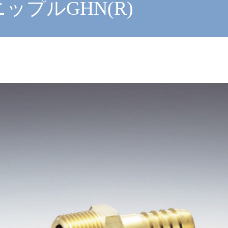
ップルGHN(R)