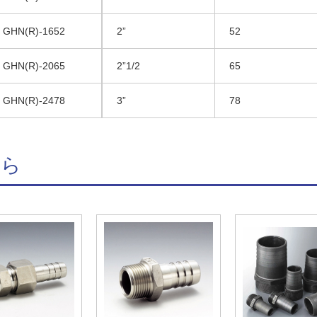
GHN(R)-1652
2”
52
GHN(R)-2065
2”1/2
65
GHN(R)-2478
3”
78
ちら