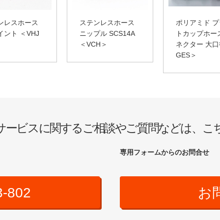
ンレスホース
ステンレスホース
ポリアミド 
イント ＜VHJ
ニップル SCS14A
トカップホー
＜VCH＞
ネクター 大口
GES＞
サービスに関するご相談やご質問などは、こ
専用フォームからのお問合せ
3-802
お