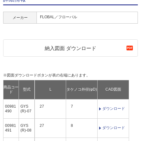
FLOBAL／フローバル
メーカー
納入図面 ダウンロード
※図面ダウンロードボタンが表の右端にあります。
商品コー
型式
L
タケノコ外径(φD)
CAD図面
ド
00981
GYS
27
7
ダウンロード
490
(R)-07
00981
GYS
27
8
ダウンロード
491
(R)-08